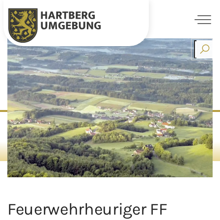
Skip
to
content
Feuerwehrheuriger FF