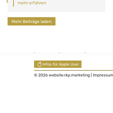
mehr erfahren
Mehr Beiträge laden
Links
Amtstafel
Formulare
Abfallkalende
Infos für Apple User
© 2026 website:
rkp.marketing
|
Impressu