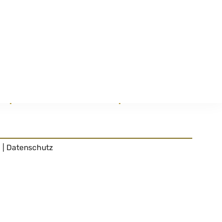
r
Gebühren & Verordnungen
Förderungen
m
|
Datenschutz