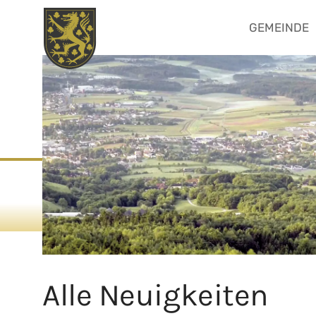
GEMEINDE
Skip
Politik & Verw
Kultur
to
content
Alle Neuigkeiten