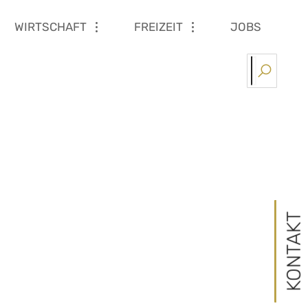
WIRTSCHAFT
FREIZEIT
JOBS
AND
Gesundheit & Soziales
HEILPÄDAGOGISCHER
Sonstiges
Unterkunft & Kulinarik
AMTSTAFEL
FÖRDERUNGEN
TOURISMUSVERBAND
WIRTSCHAFTSREGION
ÄRZTE & APOTHEK
BIL
GAS
KINDERGARTEN
NEUIGKEITEN
FORMULARE
KLIMA- UND ENERGIE
BERATUNGSZENT
BUS
ALLGEMEINER
MODELLREGION
VERANSTALTUNGEN
UMWELT & ABFALL
LEBENSHILFE
UNT
KINDERGARTEN
EN
GEMEINDEZEITUNG
GEBÜHREN & VERORDNUNGEN
PFLEGE
VOLKSSCHULE
FLATTENDORF
SAM SAMMELTAXI
SCHULEN HARTBERG
KONTAKT