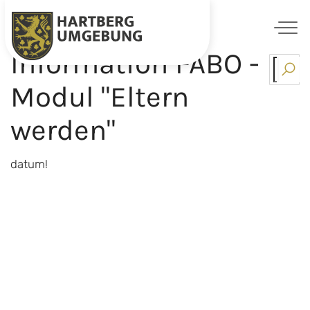
Information FABO -
Skip
to
Modul "Eltern
content
werden"
datum!