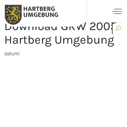
Download GRW 2005
Skip
to
Hartberg Umgebung
content
datum!